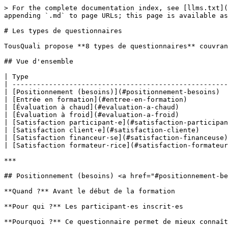
> For the complete documentation index, see [llms.txt](
appending `.md` to page URLs; this page is available as
# Les types de questionnaires

TousQuali propose **8 types de questionnaires** couvran
## Vue d'ensemble

| Type                                                 
| -----------------------------------------------------
| [Positionnement (besoins)](#positionnement-besoins)  
| [Entrée en formation](#entree-en-formation)          
| [Évaluation à chaud](#evaluation-a-chaud)            
| [Évaluation à froid](#evaluation-a-froid)            
| [Satisfaction participant·e](#satisfaction-participan
| [Satisfaction client·e](#satisfaction-cliente)       
| [Satisfaction financeur·se](#satisfaction-financeuse)
| [Satisfaction formateur·rice](#satisfaction-formateur
***

## Positionnement (besoins) <a href="#positionnement-be
**Quand ?** Avant le début de la formation

**Pour qui ?** Les participant·es inscrit·es

**Pourquoi ?** Ce questionnaire permet de mieux connaît