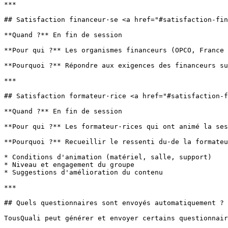
***

## Satisfaction financeur·se <a href="#satisfaction-fin
**Quand ?** En fin de session

**Pour qui ?** Les organismes financeurs (OPCO, France 
**Pourquoi ?** Répondre aux exigences des financeurs su
***

## Satisfaction formateur·rice <a href="#satisfaction-f
**Quand ?** En fin de session

**Pour qui ?** Les formateur·rices qui ont animé la ses
**Pourquoi ?** Recueillir le ressenti du·de la formateu
* Conditions d'animation (matériel, salle, support)

* Niveau et engagement du groupe

* Suggestions d'amélioration du contenu

***

## Quels questionnaires sont envoyés automatiquement ?

TousQuali peut générer et envoyer certains questionnair