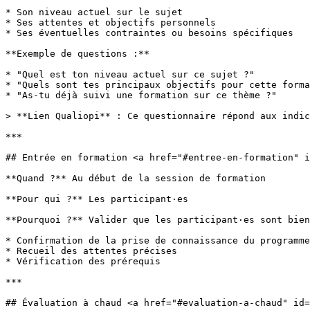
* Son niveau actuel sur le sujet

* Ses attentes et objectifs personnels

* Ses éventuelles contraintes ou besoins spécifiques

**Exemple de questions :**

* "Quel est ton niveau actuel sur ce sujet ?"

* "Quels sont tes principaux objectifs pour cette forma
* "As-tu déjà suivi une formation sur ce thème ?"

> **Lien Qualiopi** : Ce questionnaire répond aux indic
***

## Entrée en formation <a href="#entree-en-formation" i
**Quand ?** Au début de la session de formation

**Pour qui ?** Les participant·es

**Pourquoi ?** Valider que les participant·es sont bien
* Confirmation de la prise de connaissance du programme

* Recueil des attentes précises

* Vérification des prérequis

***

## Évaluation à chaud <a href="#evaluation-a-chaud" id=