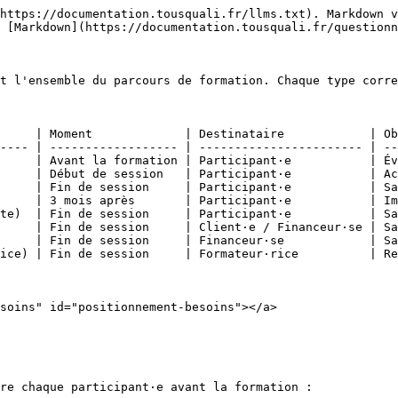
https://documentation.tousquali.fr/llms.txt). Markdown v
 [Markdown](https://documentation.tousquali.fr/questionn
t l'ensemble du parcours de formation. Chaque type corre
     | Moment             | Destinataire            | Ob
---- | ------------------ | ----------------------- | --
     | Avant la formation | Participant·e           | Év
     | Début de session   | Participant·e           | Ac
     | Fin de session     | Participant·e           | Sa
     | 3 mois après       | Participant·e           | Im
te)  | Fin de session     | Participant·e           | Sa
     | Fin de session     | Client·e / Financeur·se | Sa
     | Fin de session     | Financeur·se            | Sa
ice) | Fin de session     | Formateur·rice          | Re
soins" id="positionnement-besoins"></a>

re chaque participant·e avant la formation :
