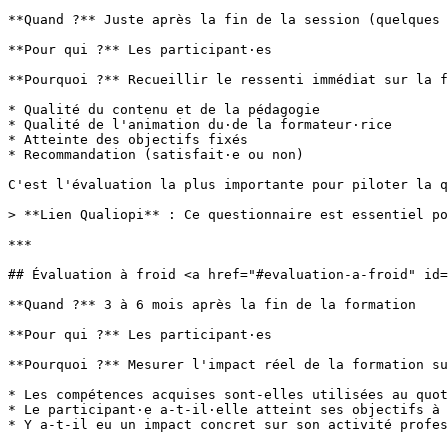
**Quand ?** Juste après la fin de la session (quelques 
**Pour qui ?** Les participant·es

**Pourquoi ?** Recueillir le ressenti immédiat sur la f
* Qualité du contenu et de la pédagogie

* Qualité de l'animation du·de la formateur·rice

* Atteinte des objectifs fixés

* Recommandation (satisfait·e ou non)

C'est l'évaluation la plus importante pour piloter la q
> **Lien Qualiopi** : Ce questionnaire est essentiel po
***

## Évaluation à froid <a href="#evaluation-a-froid" id=
**Quand ?** 3 à 6 mois après la fin de la formation

**Pour qui ?** Les participant·es

**Pourquoi ?** Mesurer l'impact réel de la formation su
* Les compétences acquises sont-elles utilisées au quot
* Le participant·e a-t-il·elle atteint ses objectifs à 
* Y a-t-il eu un impact concret sur son activité profes