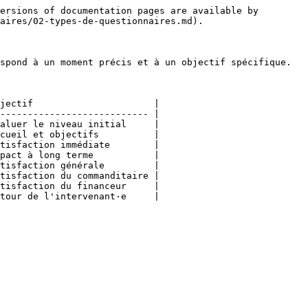
ersions of documentation pages are available by 
aires/02-types-de-questionnaires.md).

spond à un moment précis et à un objectif spécifique.

jectif                      |

--------------------------- |

aluer le niveau initial     |

cueil et objectifs          |

tisfaction immédiate        |

pact à long terme           |

tisfaction générale         |

tisfaction du commanditaire |

tisfaction du financeur     |

tour de l'intervenant·e     |
