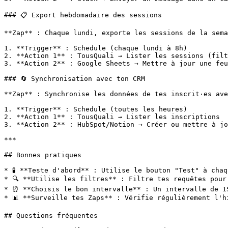
### 📋 Export hebdomadaire des sessions

**Zap** : Chaque lundi, exporte les sessions de la sema
1. **Trigger** : Schedule (chaque lundi à 8h)

2. **Action 1** : TousQuali → Lister les sessions (filt
3. **Action 2** : Google Sheets → Mettre à jour une feu
### 🔄 Synchronisation avec ton CRM

**Zap** : Synchronise les données de tes inscrit·es ave
1. **Trigger** : Schedule (toutes les heures)

2. **Action 1** : TousQuali → Lister les inscriptions

3. **Action 2** : HubSpot/Notion → Créer ou mettre à jo
***

## Bonnes pratiques

* 🧪 **Teste d'abord** : Utilise le bouton "Test" à chaq
* 🔍 **Utilise les filtres** : Filtre tes requêtes pour
* ⏰ **Choisis le bon intervalle** : Un intervalle de 15
* 📊 **Surveille tes Zaps** : Vérifie régulièrement l'h
## Questions fréquentes
