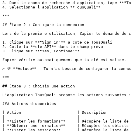
3. Dans le champ de recherche d'application, tape **"To
4. Sélectionne l'application **TousQuali**

***

## Étape 2 : Configure la connexion

Lors de la première utilisation, Zapier te demande de c
1. Clique sur **"Sign in"** à côté de TousQuali

2. Colle ta **clé API** dans le champ prévu

3. Clique sur **"Yes, Continue"**

Zapier vérifie automatiquement que ta clé est valide.

> 💡 **Astuce** : Tu n'as besoin de configurer la conne
***

## Étape 3 : Choisis une action

L'application TousQuali propose les actions suivantes :

### Actions disponibles

| Action                        | Description          
| ----------------------------- | ---------------------
| **Lister les formations**     | Récupère la liste de 
| **Obtenir une formation**     | Récupère les détails 
| **Lister les sessions**       | Récupère la liste de 