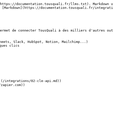
https://documentation.tousquali.fr/llms.txt). Markdown v
 [Markdown](https://documentation.tousquali.fr/integrati
ermet de connecter TousQuali à des milliers d'autres out
heets, Slack, HubSpot, Notion, Mailchimp...)

ues clics

(/integrations/02-cle-api.md))

zapier.com))
