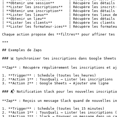
| **Obtenir une session**       | Récupère les détails 
| **Lister les inscriptions**   | Récupère les inscrit·
| **Obtenir une inscription**   | Récupère les détails 
| **Lister les lieux**          | Récupère tes lieux de
| **Obtenir un lieu**           | Récupère les détails 
| **Lister les clients**        | Récupère les clients 
| **Lister les formateur·ices** | Récupère les formateu
Chaque action propose des **filtres** pour affiner tes 
***

## Exemples de Zaps

### 📊 Synchroniser tes inscriptions dans Google Sheets

**Zap** : Récupère régulièrement les inscriptions et aj
1. **Trigger** : Schedule (toutes les heures)

2. **Action 1** : TousQuali → Lister les inscriptions

3. **Action 2** : Google Sheets → Ajouter une ligne

### 📬 Notification Slack pour les nouvelles inscriptio
**Zap** : Reçois un message Slack quand de nouvelles in
1. **Trigger** : Schedule (toutes les 15 minutes)

2. **Action 1** : TousQuali → Lister les inscriptions (
3. **Action 2** : Slack → Envoyer un message dans un ca