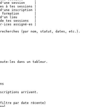
d'une session     |

es à tes sessions |

d'une inscription |

 formation        |

d'un lieu         |

de tes sessions   |

r·ices assigné·es |

recherches (par nom, statut, dates, etc.).

oute-les dans un tableur.

ns

scriptions arrivent.

filtre par date récente)

nal
