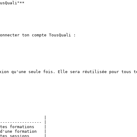
usQuali"**

onnecter ton compte TousQuali :

xion qu'une seule fois. Elle sera réutilisée pour tous te
                  |

----------------- |

tes formations    |

d'une formation   |

tes sessions      |
