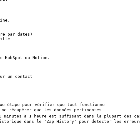
ine.

re par dates)

ille

c HubSpot ou Notion.

ur un contact

ue étape pour vérifier que tout fonctionne

 ne récupérer que les données pertinentes

 minutes à 1 heure est suffisant dans la plupart des cas
istorique dans le "Zap History" pour détecter les erreurs