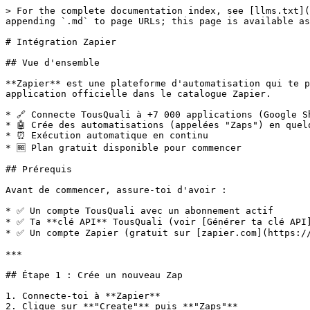
> For the complete documentation index, see [llms.txt](
appending `.md` to page URLs; this page is available as
# Intégration Zapier

## Vue d'ensemble

**Zapier** est une plateforme d'automatisation qui te p
application officielle dans le catalogue Zapier.

* 🔗 Connecte TousQuali à +7 000 applications (Google S
* 🤖 Crée des automatisations (appelées "Zaps") en quelq
* ⏰ Exécution automatique en continu

* 🆓 Plan gratuit disponible pour commencer

## Prérequis

Avant de commencer, assure-toi d'avoir :

* ✅ Un compte TousQuali avec un abonnement actif

* ✅ Ta **clé API** TousQuali (voir [Générer ta clé API]
* ✅ Un compte Zapier (gratuit sur [zapier.com](https://
***

## Étape 1 : Crée un nouveau Zap

1. Connecte-toi à **Zapier**

2. Clique sur **"Create"** puis **"Zaps"**
