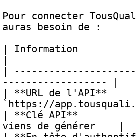
Pour connecter TousQual
auras besoin de :

| Information                    | Val
|

| ---------------------
------------------ |

| **URL de l'API**     
`https://app.tousquali.
| **Clé API**          
viens de générer    |
