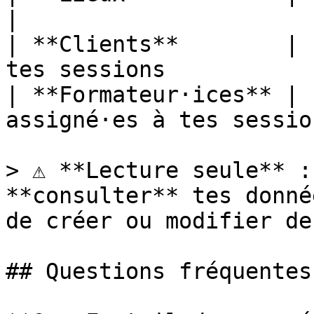
|

| **Clients**        | 
tes sessions            
| **Formateur·ices** | 
assigné·es à tes sessio
> ⚠️ **Lecture seule** :
**consulter** tes donné
de créer ou modifier de
## Questions fréquentes
