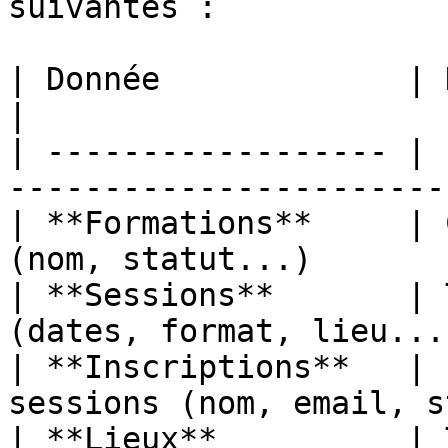
suivantes :

| Donnée             | Description                  
|

| ------------------ | 
-----------------------
| **Formations**     | 
(nom, statut...)        
| **Sessions**       | 
(dates, format, lieu...
| **Inscriptions**   | 
sessions (nom, email, s
| **Lieux**          | Tes lieux de for