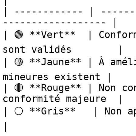
|

| ------------ | ------
------------------ |

| 🟢 **Vert**  | Confor
sont validés        |

| 🟡 **Jaune** | À amél
mineures existent |

| 🔴 **Rouge** | Non co
conformité majeure  |

| ⚪ **Gris**   | Non applicable 
|
