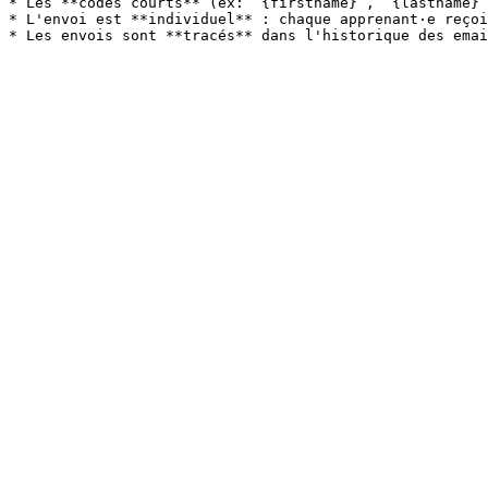
* Les **codes courts** (ex: `{firstname}`, `{lastname}`
* L'envoi est **individuel** : chaque apprenant·e reçoi