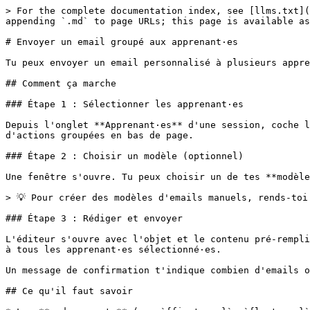
> For the complete documentation index, see [llms.txt](
appending `.md` to page URLs; this page is available as
# Envoyer un email groupé aux apprenant·es

Tu peux envoyer un email personnalisé à plusieurs appre
## Comment ça marche

### Étape 1 : Sélectionner les apprenant·es

Depuis l'onglet **Apprenant·es** d'une session, coche l
d'actions groupées en bas de page.

### Étape 2 : Choisir un modèle (optionnel)

Une fenêtre s'ouvre. Tu peux choisir un de tes **modèle
> 💡 Pour créer des modèles d'emails manuels, rends-toi
### Étape 3 : Rédiger et envoyer

L'éditeur s'ouvre avec l'objet et le contenu pré-rempli
à tous les apprenant·es sélectionné·es.

Un message de confirmation t'indique combien d'emails o
## Ce qu'il faut savoir
