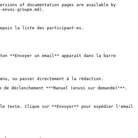
ersions of documentation pages are available by 
-envoi-groupe.md).

epuis la liste des participant·es.

ton **Envoyer un email** apparaît dans la barre 
enu, ou passer directement à la rédaction.

e de déclenchement **"Manuel (envoi sur demande)"**.

le texte. Clique sur **Envoyer** pour expédier l'email 