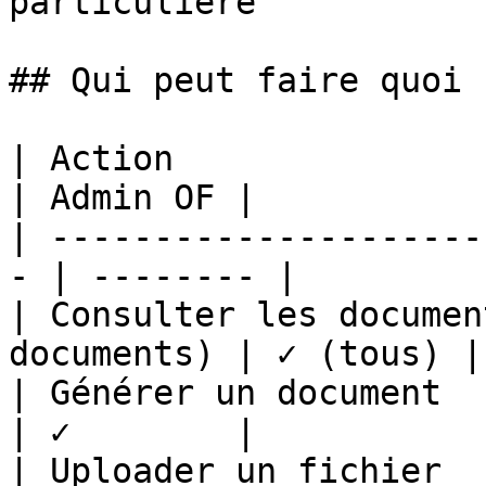
particulière

## Qui peut faire quoi ?
| Action                 
| Admin OF |

| ---------------------
- | -------- |

| Consulter les documen
documents) | ✓ (tous) |

| Générer un document           | 
| ✓        |

| Uploader un fichier           | 