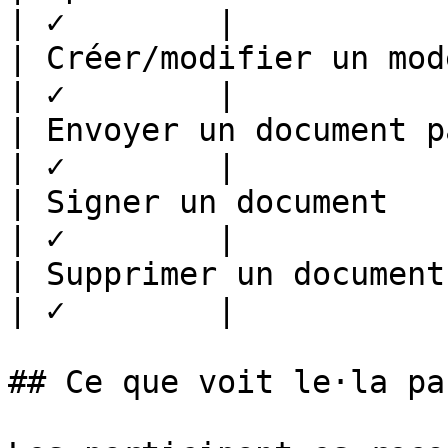
| ✓        |

| Créer/modifier un modèle      | 
| ✓        |

| Envoyer un document par email | 
| ✓        |

| Signer un document            | 
| ✓        |

| Supprimer un document         | 
| ✓        |

## Ce que voit le·la pa